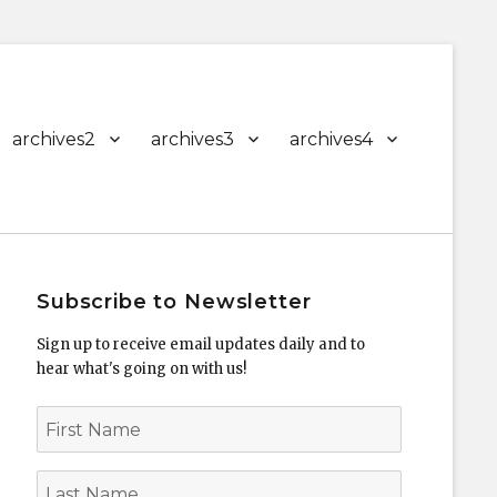
archives2
archives3
archives4
Subscribe to Newsletter
Sign up to receive email updates daily and to
hear what's going on with us!
First
Name
Last