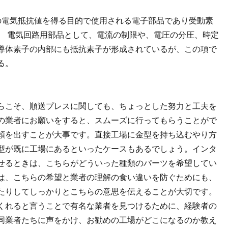
、一定の電気抵抗値を得る目的で使用される電子部品であり受動素
。 電気回路用部品として、電流の制限や、電圧の分圧、時定
導体素子の内部にも抵抗素子が形成されているが、この項で
る。
らこそ、順送プレスに関しても、ちょっとした努力と工夫を
の業者にお願いをすると、スムーズに行ってもらうことがで
頼を出すことが大事です。直接工場に金型を持ち込むやり方
型が既に工場にあるといったケースもあるでしょう。インタ
せるときは、こちらがどういった種類のパーツを希望してい
は、こちらの希望と業者の理解の食い違いを防ぐためにも、
たりしてしっかりとこちらの意思を伝えることが大切です。
くれると言うことで有名な業者を見つけるために、経験者の
同業者たちに声をかけ、お勧めの工場がどこになるのか教え